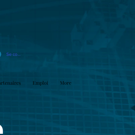
Se connecter
artenaires
Emploi
More
e