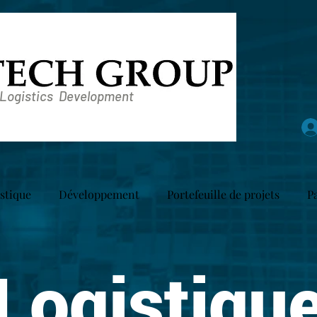
 Logistics Development
stique
Développement
Portefeuille de projets
P
Logistiqu